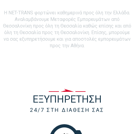
προσωπικό
Η NET-TRANS φορτώνει καθημερινά προς όλη την Ελλάδα.
Αναλαμβάνουμε Μεταφορές Εμπορευμάτων από
Θεσσαλονίκη προς όλη τη Θεσσαλία καθώς επίσης και από
όλη τη Θεσσαλία προς τη Θεσσαλονίκη. Επίσης, μπορούμε
να σας εξυπηρετήσουμε και για αποστολές εμπορευμάτων
προς την Αθήνα.
ΕΞΥΠΗΡΕΤΗΣΗ
24/7 ΣΤΗ ΔΙΑΘΕΣΗ ΣΑΣ