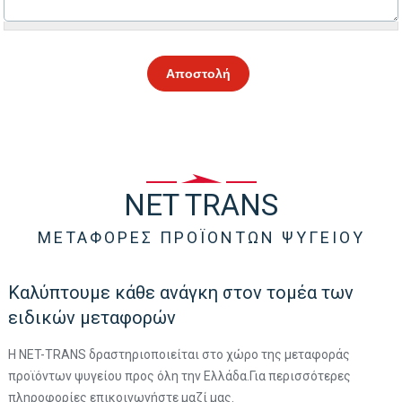
CAPTCHA
This
question is
for testing
whether or
not you are a
human
visitor and to
prevent
NET TRANS
automated
spam
ΜΕΤΑΦΟΡΕΣ ΠΡΟΪΟΝΤΩΝ ΨΥΓΕΙΟΥ
submissions.
5+2
Καλύπτουμε κάθε ανάγκη στον τομέα των
ειδικών μεταφορών
Η NET-TRANS δραστηριοποιείται στο χώρο της μεταφοράς
προϊόντων ψυγείου προς όλη την Ελλάδα.Για περισσότερες
πληροφορίες επικοινωνήστε μαζί μας.