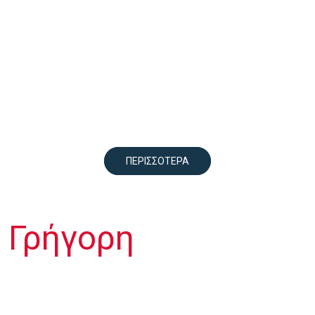
THE REAL
KING
OF
LOGISTICS
ΠΕΡΙΣΣΟΤΕΡΑ
Ασφαλής Και
Γρήγορη
Μεταφορά
Εμπορευμάτων
Διαθέτουμε εμπειρία, τεχνογνωσία και εξειδικευμένο