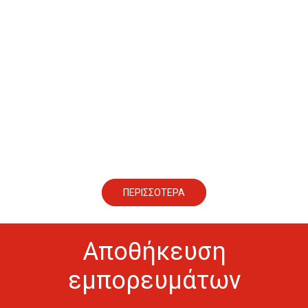
Μετακομίσεις
Η NET-TRANS αναλαμβάνει μετακομίσεις κατοικιών και
επαγγελματικών χώρων στην Ελλάδα και σε άλλες
χώρες της Ευρώπης
ΠΕΡΙΣΣΟΤΕΡΑ
Αποθήκευση
εμπορευμάτων