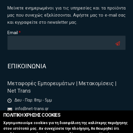
Μείνετε ενημερωμένοι για τις υπηρεσίες και τα προϊόντα
μας που συνεχώς εξελίσσονται. Αφήστε μας το e-mail σας
και εγγραφείτε στο newsletter μας.
Email
*
CAPTCHA
This
ΕΠΙΚΟΙΝΩΝΙΑ
question is
for testing
whether or
Μεταφορές Εμπορευμάτων | Μετακομίσεις |
not you are a
Νet Τrans
human
visitor and to
Δευ - Παρ: 8πμ - 5μμ
prevent
automated
info@net-trans.gr
spam
ΠΟΛΙΤΙΚΗ ΧΡΗΣΗΣ COOKIES
www.net-trans.gr
submissions.
Χρησιμοποιούμε cookies για τη διασφάλιση της καλύτερης περιήγησης
5+2
στον ιστότοπό μας. Αν συνεχίσετε την πλοήγηση, θα θεωρηθεί ότι