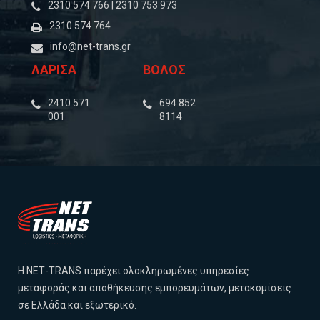
2310 574 766 | 2310 753 973
2310 574 764
info@net-trans.gr
ΛΑΡΙΣΑ
ΒΟΛΟΣ
‎2410 571
694 852
001
8114
Η NΕΤ-TRANS παρέχει ολοκληρωμένες υπηρεσίες
μεταφοράς και αποθήκευσης εμπορευμάτων, μετακομίσεις
σε Ελλάδα και εξωτερικό.