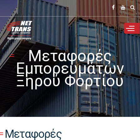
Παράκαμψη
προς το
κυρίως
περιεχόμενο
Μεταφορές
Εμπορευμάτων
Ξηρού Φορτίου
Μεταφορές