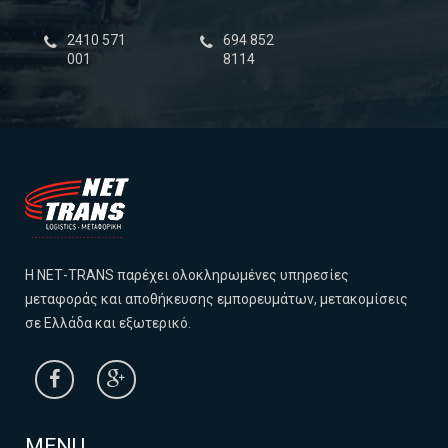
‎2410 571
694 852
001
8114
Η NΕΤ-TRANS παρέχει ολοκληρωμένες υπηρεσίες
μεταφοράς και αποθήκευσης εμπορευμάτων, μετακομίσεις
σε Ελλάδα και εξωτερικό.
MENU