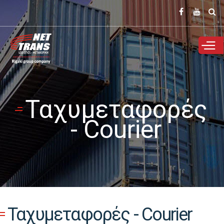
Παράκαμψη
προς το
κυρίως
περιεχόμενο
Ταχυμεταφορές
- Courier
Ταχυμεταφορές - Courier